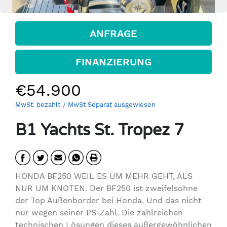
ANFRAGE
FINANZIERUNG
€54.900
MwSt. bezahlt
/ MwSt Separat ausgewiesen
B1 Yachts St. Tropez 7
HONDA BF250 WEIL ES UM MEHR GEHT, ALS
NUR UM KNOTEN. Der BF250 ist zweifelsohne
der Top Außenborder bei Honda. Und das nicht
nur wegen seiner PS-Zahl. Die zahlreichen
technischen Lösungen dieses außergewöhnlichen