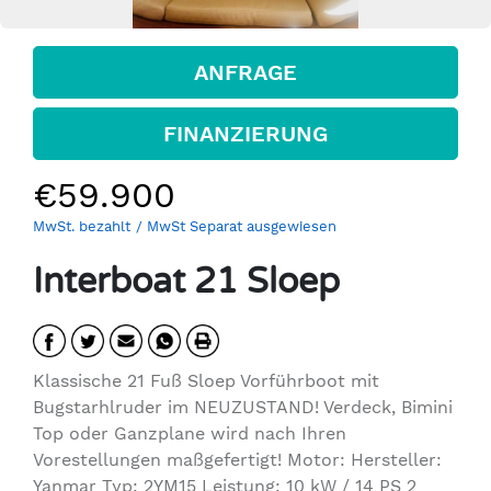
ANFRAGE
FINANZIERUNG
€59.900
MwSt. bezahlt
/ MwSt Separat ausgewiesen
Interboat 21 Sloep
Klassische 21 Fuß Sloep Vorführboot mit
Bugstarhlruder im NEUZUSTAND! Verdeck, Bimini
Top oder Ganzplane wird nach Ihren
Vorestellungen maßgefertigt! Motor: Hersteller:
Yanmar Typ: 2YM15 Leistung: 10 kW / 14 PS 2