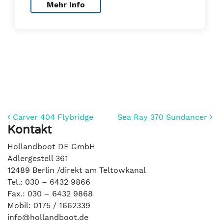
Mehr Info
Beitrags-Navigation
Carver 404 Flybridge
Sea Ray 370 Sundancer
Kontakt
Hollandboot DE GmbH
Adlergestell 361
12489 Berlin /direkt am Teltowkanal
Tel.: 030 – 6432 9866
Fax.: 030 – 6432 9868
Mobil: 0175 / 1662339
info@hollandboot.de