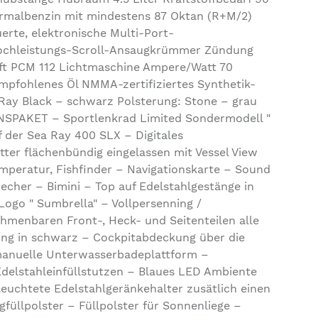
ormalbenzin mit mindestens 87 Oktan (R+M/2)
rte, elektronische Multi-Port-
Hochleistungs-Scroll-Ansaugkrümmer Zündung
aft PCM 112 Lichtmaschine Ampere/Watt 70
mpfohlenes Öl NMMA-zertifiziertes Synthetik-
ay Black – schwarz Polsterung: Stone – grau
NSPAKET – Sportlenkrad Limited Sondermodell "
f der Sea Ray 400 SLX – Digitales
ter flächenbündig eingelassen mit Vessel View
mperatur, Fishfinder – Navigationskarte – Sound
echer – Bimini – Top auf Edelstahlgestänge in
ogo " Sumbrella" – Vollpersenning /
hmenbaren Front-, Heck- und Seitenteilen alle
ung in schwarz – Cockpitabdeckung über die
manuelle Unterwasserbadeplattform –
delstahleinfüllstutzen – Blaues LED Ambiente
leuchtete Edelstahlgeränkehalter zusätlich einen
füllpolster – Füllpolster für Sonnenliege –