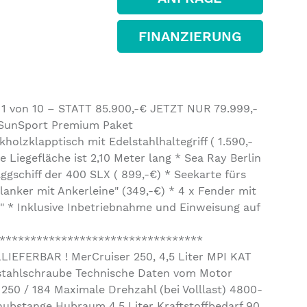
FINANZIERUNG
 1 von 10 – STATT 85.900,-€ JETZT NUR 79.999,-
s SunSport Premium Paket
lzklapptisch mit Edelstahlhaltegriff ( 1.590,-
e Liegefläche ist 2,10 Meter lang * Sea Ray Berlin
gschiff der 400 SLX ( 899,-€) * Seekarte fürs
lanker mit Ankerleine" (349,-€) * 4 x Fender mit
" * Inklusive Inbetriebnahme und Einweisung auf
*********************************
EFERBAR ! MerCruiser 250, 4,5 Liter MPI KAT
lstahlschraube Technische Daten vom Motor
250 / 184 Maximale Drehzahl (bei Volllast) 4800-
hubstange Hubraum 4.5 Liter Kraftstoffbedarf 90