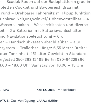
h – Seadek Boden auf der Badeplattform grau im
pletten Cockpit und Bowbereich grau mit
 rund – Drehbarer Fahrersitz mi Flipup funktion
 Lenkrad Neigungswinkel/ Höhenverstellbar – 4
l Wasserskihaken – Wasserskikasten und diverse
it – 2 x Batterien mit Batteriewahlschalter –
und Navigationsbeleuchtung – 6 x
er – Handschuhkasten abschließbar – alle
system – Trailerbar Länge: 6,55 Meter Breite:
eter Tankinhalt: 151 Liter Gewicht in Standard
lergestell 350-363 12489 Berlin 030-64329866
8.00 – 18.00 Uhr Samstag von 10.00 – 15 Uhr
10 SPX
KATEGORIE
: Motorboot
ATUS
: Zur Verfügung
L.Ü.A.
: 6.55m