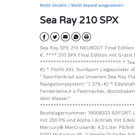
MwSt. bezahlt
/ MwSt Separat ausgewiesen
Sea Ray 210 SPX
Sea Ray SPX 210 NEUBOOT Final Edition
€. **** 210 SPX Final Edition mit Grati
****************************** * Teakho
€) * Plicht XXL SunSport Liegepolster di
" Sportlenkrad aus Unserem Sea Ray Flag
Navigationssystem " ( 279,-€) * Edelstah
Fenderleine,4 x Festmacher, Bootshaken
dem Wasser"
***********************************
Bootslagernummer: 1950B323 SOFORT LLI
mit 250 PS und Alpha I Antrieb mit Ede
Mercury® MerCruiser®: 4,5 Liter PS/kW 
5200 Motortyp V6, 2 Ventile/Zylinder Sc