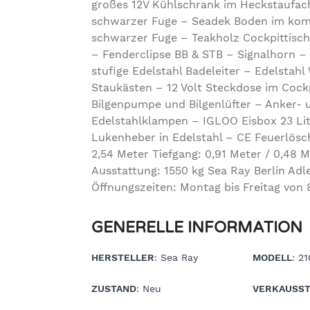
großes 12V Kühlschrank im Heckstaufac
schwarzer Fuge – Seadek Boden im kom
schwarzer Fuge – Teakholz Cockpittisch
– Fenderclipse BB & STB – Signalhorn –
stufige Edelstahl Badeleiter – Edelstah
Staukästen – 12 Volt Steckdose im Cockp
Bilgenpumpe und Bilgenlüfter – Anker- 
Edelstahlklampen – IGLOO Eisbox 23 Lit
Lukenheber in Edelstahl – CE Feuerlösch
2,54 Meter Tiefgang: 0,91 Meter / 0,48 M
Ausstattung: 1550 kg Sea Ray Berlin Ad
Öffnungszeiten: Montag bis Freitag von 
GENERELLE INFORMATION
HERSTELLER
: Sea Ray
MODELL
: 2
ZUSTAND
: Neu
VERKAUSST