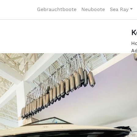
Gebrauchtboote
Neuboote
Sea Ray
K
Ho
Ad
12
Te
Fa
Mo
in