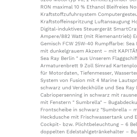
RON maximal 10 % Ethanol Bleifreies N
Kraftstoffzufuhrsystem Computergesteue
Kraftstoffeinspritzung Luftansaugung 
Digital-induktives Steuergerät SmartCr
Ampere/882 Watt (mit Riemenantrieb) E
Gemisch FCW 25W-40 Rumpffarbe: Sea R
mit dunkelgrauem Akzent – mit KAPITÄ
Sea Ray Berlin " aus Unserem Flaggschif
Armaturenbrett 9 Zoll Simrad Kartenplot
für Motordaten, Tiefenmesser, Wasserte
System von Fusion mit 4 Marine Lautspr
schwarz und Verdeckhülle und Sea Ray L
Cabriopersenning in schwarz mit rausne
mit Fenstern " Sumbrella" – Bugabdeck
Frontscheibe in schwarz "Sumbrella – 
Heckdusche mit Frischwassertank und E
Cockpit- bzw. Plichtbeleuchtung – 6 Be
doppelten Edelstahlgetränkehalter – Bug