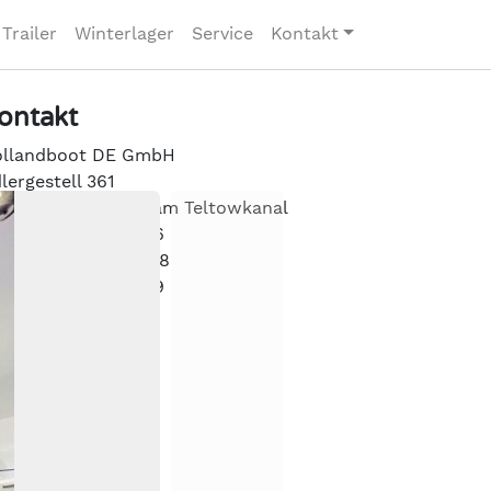
Trailer
Winterlager
Service
Kontakt
ontakt
llandboot DE GmbH
lergestell 361
489 Berlin /direkt am Teltowkanal
l.: 030 – 6432 9866
x.: 030 – 6432 9868
bil: 0175 / 1662339
fo@hollandboot.de