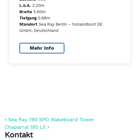
2.20m
L.ü.A.
5.60m
Breite
0.98m
Tiefgang
Sea Ray Berlin – hollandboot DE
Standort
GmbH, Deutschland
Mehr Info
Beitrags-Navigation
Sea Ray 190 SPO Wakeboard Tower
Chaparral 185 LE
Kontakt