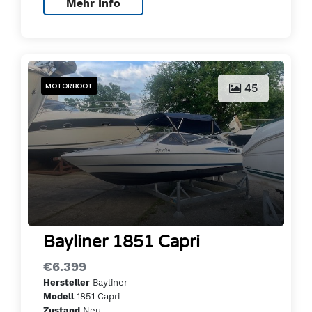
Mehr Info
MOTORBOOT
45
Bayliner 1851 Capri
€6.399
Bayliner
Hersteller
1851 Capri
Modell
Neu
Zustand