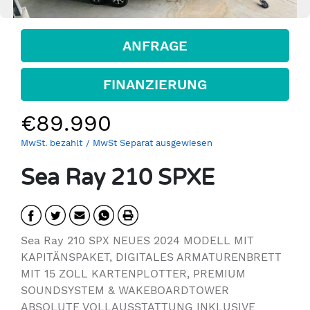
ANFRAGE
FINANZIERUNG
€89.990
MwSt. bezahlt
/ MwSt Separat ausgewiesen
Sea Ray 210 SPXE
Sea Ray 210 SPX NEUES 2024 MODELL MIT
KAPITÄNSPAKET, DIGITALES ARMATURENBRETT
MIT 15 ZOLL KARTENPLOTTER, PREMIUM
SOUNDSYSTEM & WAKEBOARDTOWER
ABSOLUTE VOLLAUSSTATTUNG INKLUSIVE