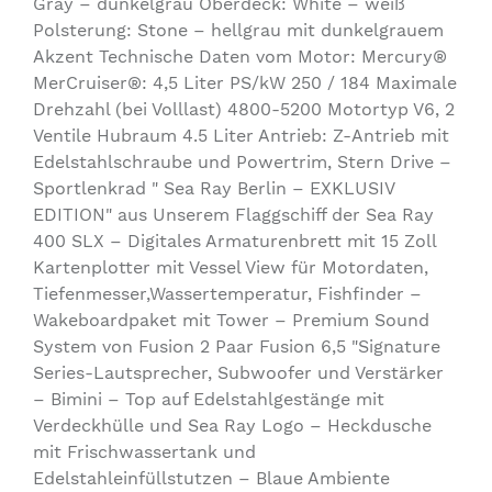
Gray – dunkelgrau Oberdeck: White – weiß
Polsterung: Stone – hellgrau mit dunkelgrauem
Akzent Technische Daten vom Motor: Mercury®
MerCruiser®: 4,5 Liter PS/kW 250 / 184 Maximale
Drehzahl (bei Volllast) 4800-5200 Motortyp V6, 2
Ventile Hubraum 4.5 Liter Antrieb: Z-Antrieb mit
Edelstahlschraube und Powertrim, Stern Drive –
Sportlenkrad " Sea Ray Berlin – EXKLUSIV
EDITION" aus Unserem Flaggschiff der Sea Ray
400 SLX – Digitales Armaturenbrett mit 15 Zoll
Kartenplotter mit Vessel View für Motordaten,
Tiefenmesser,Wassertemperatur, Fishfinder –
Wakeboardpaket mit Tower – Premium Sound
System von Fusion 2 Paar Fusion 6,5 "Signature
Series-Lautsprecher, Subwoofer und Verstärker
– Bimini – Top auf Edelstahlgestänge mit
Verdeckhülle und Sea Ray Logo – Heckdusche
mit Frischwassertank und
Edelstahleinfüllstutzen – Blaue Ambiente