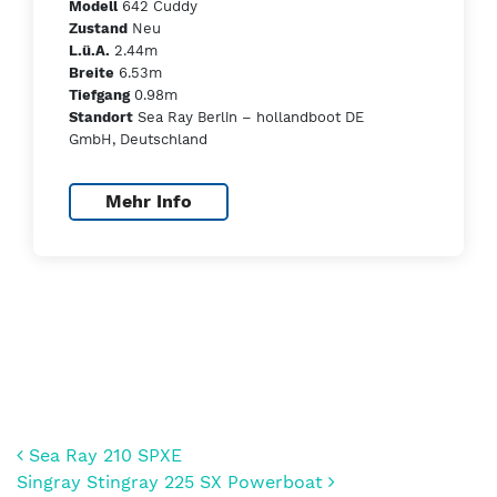
642 Cuddy
Modell
Neu
Zustand
2.44m
L.ü.A.
6.53m
Breite
0.98m
Tiefgang
Sea Ray Berlin – hollandboot DE
Standort
GmbH, Deutschland
Mehr Info
Beitrags-Navigation
Sea Ray 210 SPXE
Singray Stingray 225 SX Powerboat