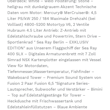
Oberdeck: White – weiß Polsterung: Stone –
hellgrau mit dunkelgrauem Akzent Technische
Daten vom Motor: Mercury® MerCruiser®: 4,5
Liter PS/kW 250 / 184 Maximale Drehzahl (bei
Volllast) 4800-5200 Motortyp V6, 2 Ventile
Hubraum 4.5 Liter Antrieb: Z-Antrieb mit
Edelstahlschraube und Powertrim, Stern Drive –
Sportlenkrad " Sea Ray Berlin – EXKLUSIV
EDITION" aus Unserem Flaggschiff der Sea Ray
400 SLX – Digitales Armaturenbrett mit 7 Zoll
Simrad NSX Kartenplotter eingelassen mit Vessel
View für Motordaten,
Tiefenmesser,Wassertemperatur, Fishfinder –
Wakeboard Tower – Premium Sound System von
Fusion 2 Paar Fusion 6,5 "Signature Series-
Lautsprecher, Subwoofer und Verstärker – Bimini
– Top auf Edelstahlgestänge für Tower –
Heckdusche mit Frischwassertank und
Edelstahleinfüllstutzen – Blaue Ambiente