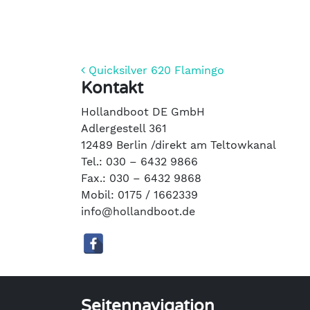
Beitrags-Navigation
Quicksilver 620 Flamingo
Kontakt
Hollandboot DE GmbH
Adlergestell 361
12489 Berlin /direkt am Teltowkanal
Tel.: 030 – 6432 9866
Fax.: 030 – 6432 9868
Mobil: 0175 / 1662339
info@hollandboot.de
Seitennavigation