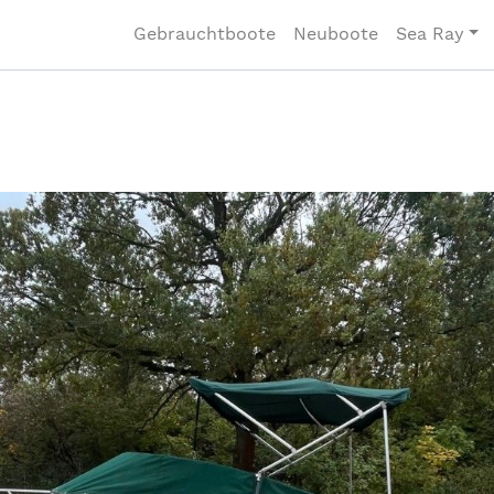
Gebrauchtboote
Neuboote
Sea Ray