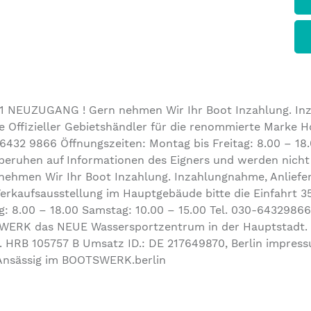
1 NEUZUGANG ! Gern nehmen Wir Ihr Boot Inzahlung. In
Offizieller Gebietshändler für die renommierte Marke Ho
– 6432 9866 Öffnungszeiten: Montag bis Freitag: 8.00 – 18
 beruhen auf Informationen des Eigners und werden nicht
 nehmen Wir Ihr Boot Inzahlung. Inzahlungnahme, Anlief
Verkaufsausstellung im Hauptgebäude bitte die Einfahrt 3
ag: 8.00 – 18.00 Samstag: 10.00 – 15.00 Tel. 030-6432986
TSWERK das NEUE Wassersportzentrum in der Hauptstadt.
r. HRB 105757 B Umsatz ID.: DE 217649870, Berlin impres
Ansässig im BOOTSWERK.berlin