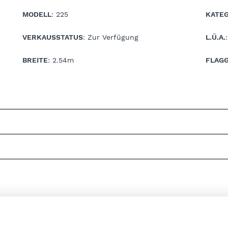
MODELL
: 225
KATEG
VERKAUSSTATUS
: Zur Verfügung
L.Ü.A.
BREITE
: 2.54m
FLAG