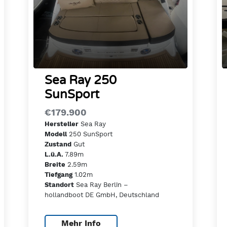
Sea Ray 250
SunSport
€179.900
Sea Ray
Hersteller
250 SunSport
Modell
Gut
Zustand
7.89m
L.ü.A.
2.59m
Breite
1.02m
Tiefgang
Sea Ray Berlin –
Standort
hollandboot DE GmbH, Deutschland
Mehr Info