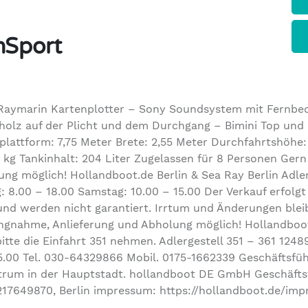
nSport
– Raymarin Kartenplotter – Sony Soundsystem mit Fernbe
holz auf der Plicht und dem Durchgang – Bimini Top und
lattform: 7,75 Meter Brete: 2,55 Meter Durchfahrtshöhe:
0 kg Tankinhalt: 204 Liter Zugelassen für 8 Personen Ger
g möglich! Hollandboot.de Berlin & Sea Ray Berlin Adlerg
: 8.00 – 18.00 Samstag: 10.00 – 15.00 Der Verkauf erfolg
und werden nicht garantiert. Irrtum und Änderungen blei
ngnahme, Anlieferung und Abholung möglich! Hollandboot.
tte die Einfahrt 351 nehmen. Adlergestell 351 – 361 1248
15.00 Tel. 030-64329866 Mobil. 0175-1662339 Geschäftsfüh
m in der Hauptstadt. hollandboot DE GmbH Geschäftsfüh
 217649870, Berlin impressum: https://hollandboot.de/im