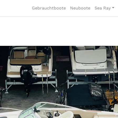
Gebrauchtboote
Neuboote
Sea Ray