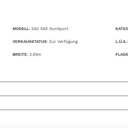
MODELL
: 240 SSE SunSport
KATEG
VERKAUSSTATUS
: Zur Verfügung
L.Ü.A.
BREITE
: 2.55m
FLAG