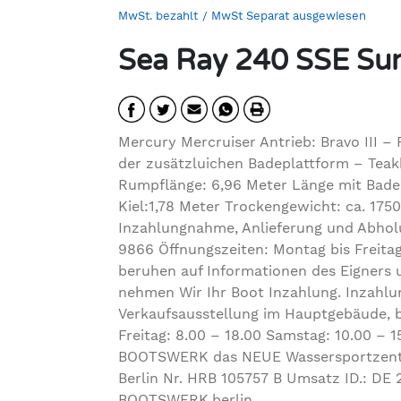
MwSt. bezahlt
/ MwSt Separat ausgewiesen
Sea Ray 240 SSE Su
Mercury Mercruiser Antrieb: Bravo III 
der zusätzluichen Badeplattform – Teak
Rumpflänge: 6,96 Meter Länge mit Badep
Kiel:1,78 Meter Trockengewicht: ca. 175
Inzahlungnahme, Anlieferung und Abholun
9866 Öffnungszeiten: Montag bis Freitag
beruhen auf Informationen des Eigners 
nehmen Wir Ihr Boot Inzahlung. Inzahlu
Verkaufsausstellung im Hauptgebäude, bi
Freitag: 8.00 – 18.00 Samstag: 10.00 – 
BOOTSWERK das NEUE Wassersportzentru
Berlin Nr. HRB 105757 B Umsatz ID.: DE
BOOTSWERK.berlin