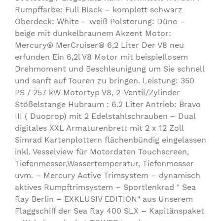
Rumpffarbe: Full Black – komplett schwarz
Oberdeck: White – weiß Polsterung: Düne –
beige mit dunkelbraunem Akzent Motor:
Mercury® MerCruiser® 6,2 Liter Der V8 neu
erfunden Ein 6,2l V8 Motor mit beispiellosem
Drehmoment und Beschleunigung um Sie schnell
und sanft auf Touren zu bringen. Leistung: 350
PS / 257 kW Motortyp V8, 2-Ventil/Zylinder
Stößelstange Hubraum : 6.2 Liter Antrieb: Bravo
III ( Duoprop) mit 2 Edelstahlschrauben – Dual
digitales XXL Armaturenbrett mit 2 x 12 Zoll
Simrad Kartenplottern flächenbündig eingelassen
inkl. Vesselview für Motordaten Touchscreen,
Tiefenmesser,Wassertemperatur, Tiefenmesser
uvm. – Mercury Active Trimsystem – dynamisch
aktives Rumpftrimsystem – Sportlenkrad " Sea
Ray Berlin – EXKLUSIV EDITION" aus Unserem
Flaggschiff der Sea Ray 400 SLX – Kapitänspaket