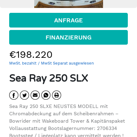
ANFRAGE
FINANZIERUNG
€198.220
MwSt. bezahlt
/ MwSt Separat ausgewiesen
Sea Ray 250 SLX
Sea Ray 250 SLXE NEUSTES MODELL mit
Chromabdeckung auf dem Scheibenrahmen –
Bowrider mit Wakeboard Tower & Kapitänspaket
Vollausstattung Bootslagernummer: 2706334
Bootssteg / Liegeplatz kann vermittelt werden !