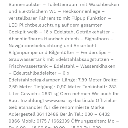
Sonnenpolster – Toilettenraum mit Waschbecken
und Elektrischem WC – Hecksonnenliege –
verstellbarer Fahrersitz mit Flipup Funktion –
LED Plichtbeleuchtung auf dem gesamten
Cockpit weiß – 16 x Edelstahl Getränkehalter –
Abschließbares Handschuhfach – Signalhorn –
Navigationsbeleuchtung und Ankerlicht –
Bilgenpumpe und Bilgenlüfter – Fenderclips –
Grauwassertank mit Edelstahlabsaugstutzen –
Frischwassertank – Edelstahl – Wasserskihaken
– Edelstahlbadeleiter – 6 x
Edelstahlbelegklampen Länge: 7,89 Meter Breite:
2,59 Meter Tiefgang : 0,90 Meter Tankinhalt: 283
Liter Gewicht: 2631 kg Gern nehmen Wir auch Ihr
Boot Inzahlung! www.searay-berlin.de Offizieller
Gebietshändler für die renommierte Marke
Adlergestell 361 12489 Berlin Tel.: 030 – 6432
9866 Mobil: 0175 / 1662339 Öffnungszeiten: Mo –
Fr: 8.00 – 18.00 Sa: 10.00 – 15.00 Tel. 030-