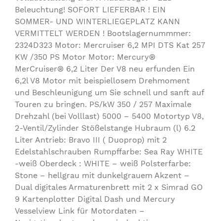
Beleuchtung! SOFORT LIEFERBAR ! EIN
SOMMER- UND WINTERLIEGEPLATZ KANN
VERMITTELT WERDEN ! Bootslagernummmer:
2324D323 Motor: Mercruiser 6,2 MPI DTS Kat 257
KW /350 PS Motor Motor: Mercury®
MerCruiser® 6,2 Liter Der V8 neu erfunden Ein
6,2l V8 Motor mit beispiellosem Drehmoment
und Beschleunigung um Sie schnell und sanft auf
Touren zu bringen. PS/kW 350 / 257 Maximale
Drehzahl (bei Volllast) 5000 – 5400 Motortyp V8,
2-Ventil/Zylinder Stößelstange Hubraum (l) 6.2
Liter Antrieb: Bravo III ( Duoprop) mit 2
Edelstahlschrauben Rumpffarbe: Sea Ray WHITE
-weiß Oberdeck : WHITE – weiß Polsterfarbe:
Stone – hellgrau mit dunkelgrauem Akzent –
Dual digitales Armaturenbrett mit 2 x Simrad GO
9 Kartenplotter Digital Dash und Mercury
Vesselview Link für Motordaten –