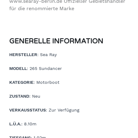
www.searay-berlin.de Offizieller Gebietshändler
für die renommierte Marke
GENERELLE INFORMATION
HERSTELLER
: Sea Ray
MODELL
: 265 Sundancer
KATEGORIE
: Motorboot
ZUSTAND
: Neu
VERKAUSSTATUS
: Zur Verfügung
L.Ü.A.
: 8.10m
TIEFGANG
: 1.02m