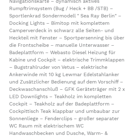
Navigationskarte – dynamisch aktives
Rumpftrimsystem (Bug / Heck + BB /STB) –
Sportlenkrad Sondermodell " Sea Ray Berlin" –
Docking Lights – Bimitop mit komplettem
Camperverdeck in schwarz alle Seiten- und
Heckteil mit Fenster – Sportpersenning bis über
die Frontscheibe – manuelle Unterwasser –
Badeplattform – Webasto Diesel Heizung für
Kabine und Cockpit – elektrische Trimmklappen
– Bugstrahlruder von Vetus – elektrische
Ankerwinde mit 10 kg Lewmar Edelstahlanker
und Zusätzlicher Bedienung auf dem Vorschiff –
Deckwaschanschluß – GFK Geräteträger mit 2 x
LED Downlights – Teakholz im kompletten
Cockpit – Teakholz auf der Badeplattform –
Cockpittisch Teak klappbar und umbaubar zur
Sonnenliege – Fenderclips – großer separater
WC Raum mit elektrischem WC
Handwaschbecken und Dusche, Warm- &