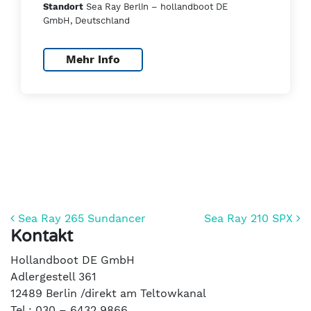
Sea Ray Berlin – hollandboot DE
Standort
GmbH, Deutschland
Mehr Info
Beitrags-Navigation
Sea Ray 265 Sundancer
Sea Ray 210 SPX
Kontakt
Hollandboot DE GmbH
Adlergestell 361
12489 Berlin /direkt am Teltowkanal
Tel.: 030 – 6432 9866