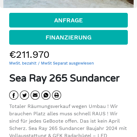
ANFRAGE
FINANZIERUNG
€211.970
MwSt. bezahlt
/ MwSt Separat ausgewiesen
Sea Ray 265 Sundancer
Totaler Räumungsverkauf wegen Umbau ! Wir
brauchen Platz alles muss schnell RAUS ! Wir
sind für jedes GeBoote offen. Das ist kein April
Scherz. Sea Ray 265 Sundancer Baujahr 2024 mit
Vollausstattung & GFK Radarbügel – LED