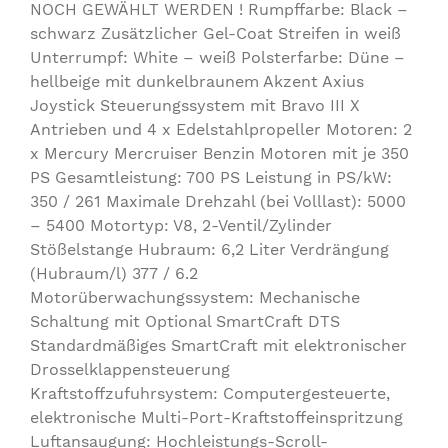
NOCH GEWÄHLT WERDEN ! Rumpffarbe: Black –
schwarz Zusätzlicher Gel-Coat Streifen in weiß
Unterrumpf: White – weiß Polsterfarbe: Düne –
hellbeige mit dunkelbraunem Akzent Axius
Joystick Steuerungssystem mit Bravo III X
Antrieben und 4 x Edelstahlpropeller Motoren: 2
x Mercury Mercruiser Benzin Motoren mit je 350
PS Gesamtleistung: 700 PS Leistung in PS/kW:
350 / 261 Maximale Drehzahl (bei Volllast): 5000
– 5400 Motortyp: V8, 2-Ventil/Zylinder
Stößelstange Hubraum: 6,2 Liter Verdrängung
(Hubraum/l) 377 / 6.2
Motorüberwachungssystem: Mechanische
Schaltung mit Optional SmartCraft DTS
Standardmäßiges SmartCraft mit elektronischer
Drosselklappensteuerung
Kraftstoffzufuhrsystem: Computergesteuerte,
elektronische Multi-Port-Kraftstoffeinspritzung
Luftansaugung: Hochleistungs-Scroll-