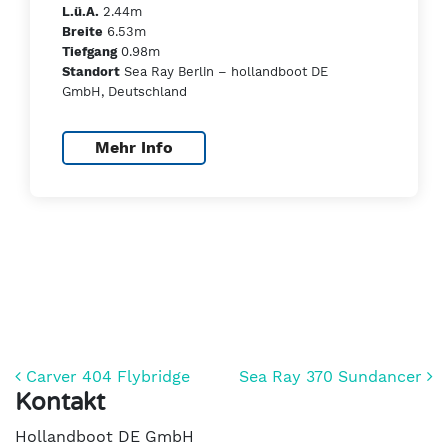
2.44m
L.ü.A.
6.53m
Breite
0.98m
Tiefgang
Sea Ray Berlin – hollandboot DE
Standort
GmbH, Deutschland
Mehr Info
Beitrags-Navigation
Carver 404 Flybridge
Sea Ray 370 Sundancer
Kontakt
Hollandboot DE GmbH