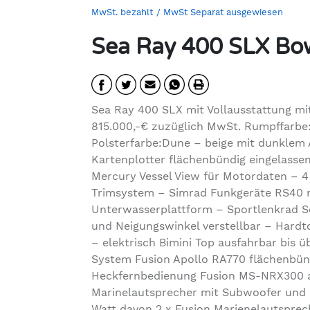
MwSt. bezahlt
/ MwSt Separat ausgewiesen
Sea Ray 400 SLX Bo
Sea Ray 400 SLX mit Vollausstattung mi
815.000,-€ zuzüglich MwSt. Rumpffarbe
Polsterfarbe:Dune – beige mit dunklem A
Kartenplotter flächenbündig eingelasse
Mercury Vessel View für Motordaten – 
Trimsystem – Simrad Funkgeräte RS40 
Unterwasserplattform – Sportlenkrad So
und Neigungswinkel verstellbar – Hardt
– elektrisch Bimini Top ausfahrbar bis
System Fusion Apollo RA770 flächenbündi
Heckfernbedienung Fusion MS-NRX300 an
Marinelautsprecher mit Subwoofer und F
Watt davon 2 x Fusion Marienelautsprech