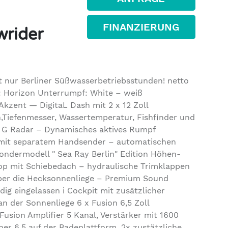
FINANZIERUNG
wrider
t nur Berliner Süßwasserbetriebsstunden! netto
: Horizon Unterrumpf: White – weiß
kzent — DigitaL Dash mit 2 x 12 Zoll
n,Tiefenmesser, Wassertemperatur, Fishfinder und
4 G Radar – Dynamisches aktives Rumpf
mit separatem Handsender – automatischen
ndermodell " Sea Ray Berlin" Edition Höhen-
op mit Schiebedach – hydraulische Trimklappen
 über die Hecksonnenliege – Premium Sound
g eingelassen i Cockpit mit zusätzlicher
 der Sonnenliege 6 x Fusion 6,5 Zoll
usion Amplifier 5 Kanal, Verstärker mit 1600
er 6,5 auf der Badeplattform, 2x zustätzliche