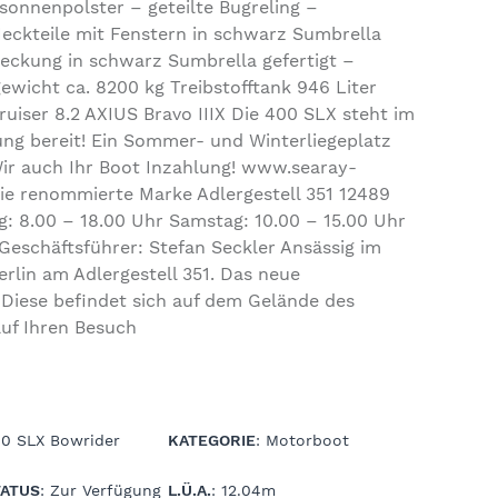
sonnenpolster – geteilte Bugreling –
Heckteile mit Fenstern in schwarz Sumbrella
eckung in schwarz Sumbrella gefertigt –
ewicht ca. 8200 kg Treibstofftank 946 Liter
uiser 8.2 AXIUS Bravo IIIX Die 400 SLX steht im
ng bereit! Ein Sommer- und Winterliegeplatz
ir auch Ihr Boot Inzahlung! www.searay-
 die renommierte Marke Adlergestell 351 12489
ag: 8.00 – 18.00 Uhr Samstag: 10.00 – 15.00 Uhr
Geschäftsführer: Stefan Seckler Ansässig im
lin am Adlergestell 351. Das neue
Diese befindet sich auf dem Gelände des
uf Ihren Besuch
00 SLX Bowrider
KATEGORIE
: Motorboot
ATUS
: Zur Verfügung
L.Ü.A.
: 12.04m