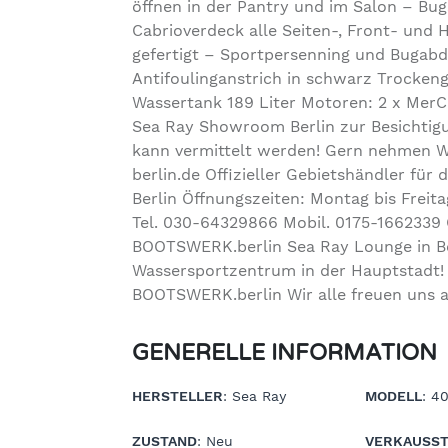
öffnen in der Pantry und im Salon – Bug
Cabrioverdeck alle Seiten-, Front- und 
gefertigt – Sportpersenning und Bugabd
Antifoulinganstrich in schwarz Trockeng
Wassertank 189 Liter Motoren: 2 x MerCr
Sea Ray Showroom Berlin zur Besichtigu
kann vermittelt werden! Gern nehmen W
berlin.de Offizieller Gebietshändler für
Berlin Öffnungszeiten: Montag bis Freit
Tel. 030-64329866 Mobil. 0175-1662339 
BOOTSWERK.berlin Sea Ray Lounge in Ber
Wassersportzentrum in der Hauptstadt! 
BOOTSWERK.berlin Wir alle freuen uns a
GENERELLE INFORMATION
HERSTELLER
: Sea Ray
MODELL
: 4
ZUSTAND
: Neu
VERKAUSST