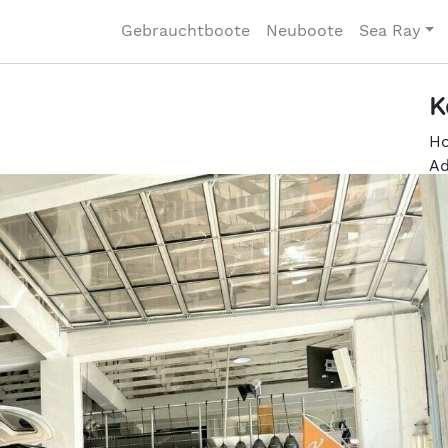
Gebrauchtboote
Neuboote
Sea Ray
K
Ho
Ad
12
Te
Fa
Mo
in