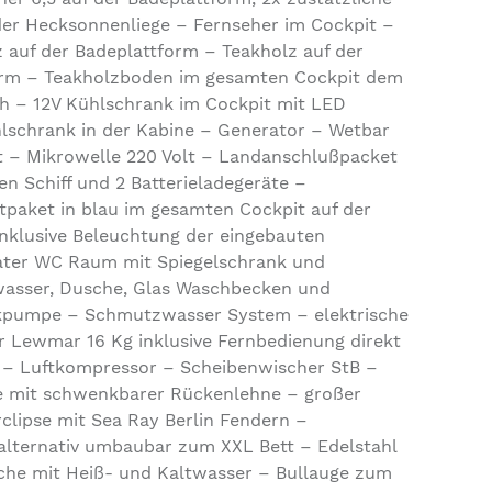
der Hecksonnenliege – Fernseher im Cockpit –
z auf der Badeplattform – Teakholz auf der
rm – Teakholzboden im gesamten Cockpit dem
 – 12V Kühlschrank im Cockpit mit LED
hlschrank in der Kabine – Generator – Wetbar
ht – Mikrowelle 220 Volt – Landanschlußpacket
n Schiff und 2 Batterieladegeräte –
paket in blau im gesamten Cockpit auf der
nklusive Beleuchtung der eingebauten
rater WC Raum mit Spiegelschrank und
wasser, Dusche, Glas Waschbecken und
kpumpe – Schmutzwasser System – elektrische
 Lewmar 16 Kg inklusive Fernbedienung direkt
 – Luftkompressor – Scheibenwischer StB –
e mit schwenkbarer Rückenlehne – großer
clipse mit Sea Ray Berlin Fendern –
 alternativ umbaubar zum XXL Bett – Edelstahl
he mit Heiß- und Kaltwasser – Bullauge zum