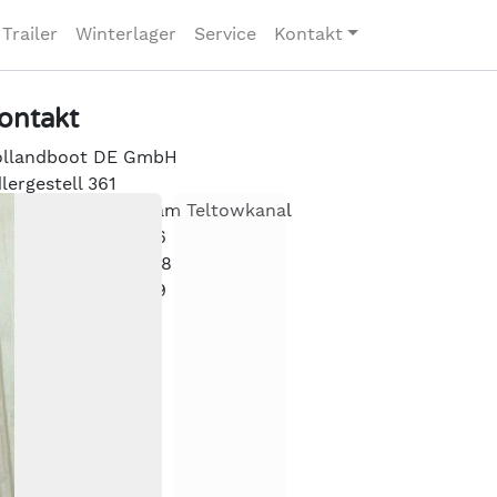
Trailer
Winterlager
Service
Kontakt
ontakt
llandboot DE GmbH
lergestell 361
489 Berlin /direkt am Teltowkanal
l.: 030 – 6432 9866
x.: 030 – 6432 9868
bil: 0175 / 1662339
fo@hollandboot.de