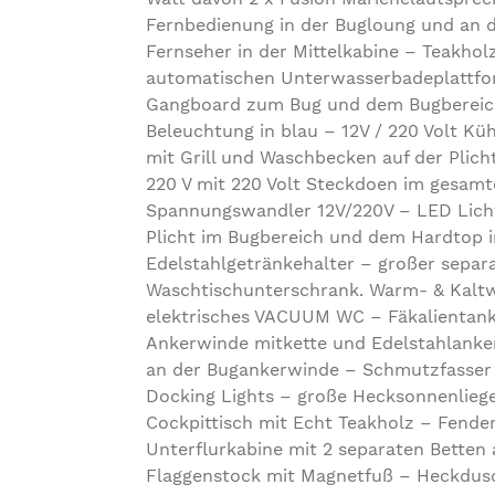
Fernbedienung in der Bugloung und an 
Fernseher in der Mittelkabine – Teakhol
automatischen Unterwasserbadeplattfo
Gangboard zum Bug und dem Bugbereich
Beleuchtung in blau – 12V / 220 Volt Kü
mit Grill und Waschbecken auf der Plic
220 V mit 220 Volt Steckdoen im gesamte
Spannungswandler 12V/220V – LED Licht
Plicht im Bugbereich und dem Hardtop i
Edelstahlgetränkehalter – großer sepa
Waschtischunterschrank. Warm- & Kalt
elektrisches VACUUM WC – Fäkalientan
Ankerwinde mitkette und Edelstahlanker
an der Bugankerwinde – Schmutzfasser
Docking Lights – große Hecksonnenlieg
Cockpittisch mit Echt Teakholz – Fender
Unterflurkabine mit 2 separaten Betten
Flaggenstock mit Magnetfuß – Heckdusc