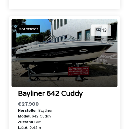
MOTORBOOT
13
Bayliner 642 Cuddy
€27.900
Bayliner
Hersteller
642 Cuddy
Modell
Gut
Zustand
2.44m
L.ü.A.