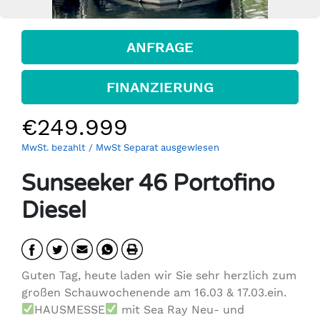
ANFRAGE
FINANZIERUNG
€249.999
MwSt. bezahlt
/ MwSt Separat ausgewiesen
Sunseeker 46 Portofino
Diesel
Guten Tag, heute laden wir Sie sehr herzlich zum
großen Schauwochenende am 16.03 & 17.03.ein.
HAUSMESSE
mit Sea Ray Neu- und