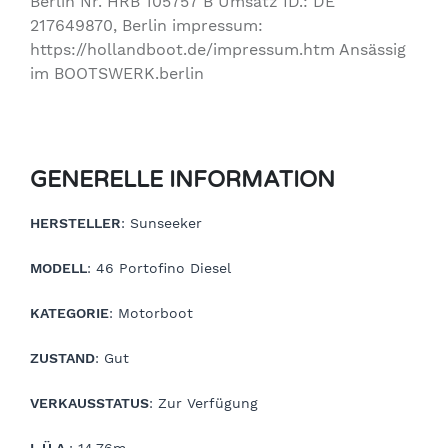
Berlin Nr. HRB 105757 B Umsatz ID.: DE
217649870, Berlin impressum:
https://hollandboot.de/impressum.htm Ansässig
im BOOTSWERK.berlin
GENERELLE INFORMATION
HERSTELLER
: Sunseeker
MODELL
: 46 Portofino Diesel
KATEGORIE
: Motorboot
ZUSTAND
: Gut
VERKAUSSTATUS
: Zur Verfügung
L.Ü.A.
: 14.76m