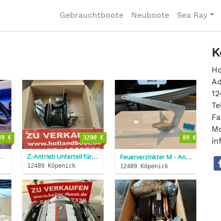
Gebrauchtboote
Neuboote
Sea Ray
K
Ho
Ad
12
Te
Fa
Mo
49 €
3290 €
89 €
in
SALE STATT 259€ NUR 14...
Z-Antrieb Unterteil für Mercruiser Alpha One Gen.2 NEU SOFOR...
Feuerverzinkter M - Anker, 7,5kg NEU
12489 Köpenick
12489 Köpenick