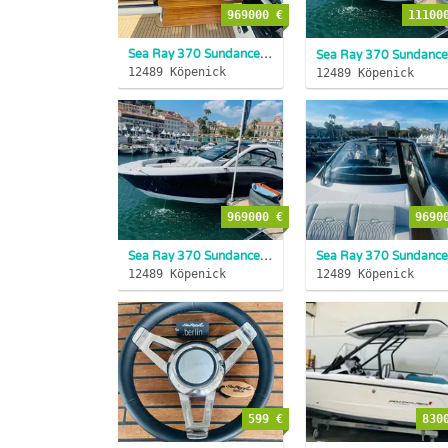
969000 €
11100
Sea Ray 370 Sundancer 2025 Innenborder SOFORT LIEFERBAR
S
12489 Köpenick
12489 Köpenick
969000 €
9690
Sea Ray 370 Sundancer 2025 Innenborder SOFORT LIEFERBAR
S
12489 Köpenick
12489 Köpenick
599 €
830