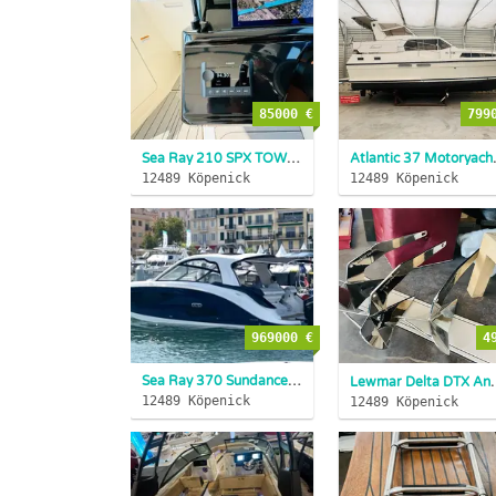
85000 €
799
Sea Ray 210 SPX TOWER 2025
NEUBOOT ABVERK
Atlantic 37
12489 Köpenick
12489 Köpenick
969000 €
4
Sea Ray 370 Sundancer NEU 2x600 PS V12 Verado Joysti.Vorführ...
Lewmar Delta DTX Anker 1
12489 Köpenick
12489 Köpenick