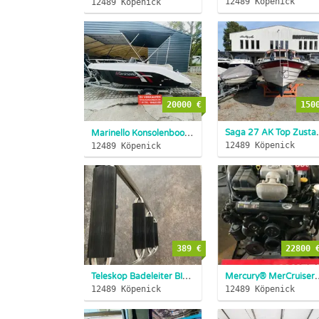
12489 Köpenick
12489 Köpenick
20000 €
150
Saga 27 AK 
Marinello Konsolenboot EDEN 18 ANGELBOOT BJ2020
12489 Köpenick
12489 Köpenick
389 €
22800 
Teleskop Badeleiter BIG XXL 5 stufig 57 mm schwarz NEU Edels...
Mercury® MerCruiser® 8,2 
12489 Köpenick
12489 Köpenick