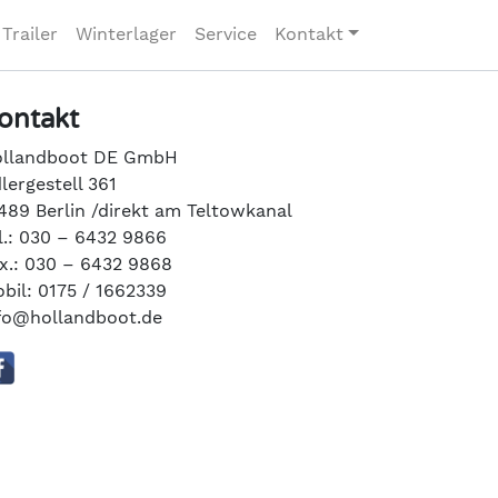
Trailer
Winterlager
Service
Kontakt
ontakt
llandboot DE GmbH
lergestell 361
489 Berlin /direkt am Teltowkanal
l.: 030 – 6432 9866
x.: 030 – 6432 9868
bil: 0175 / 1662339
fo@hollandboot.de
Saisonstart-Sale