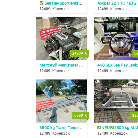
Sea Ray Sportlenkrad 265 190 210 230 250 260 270 290
Axopar 22 T TOP BJ 20
12489 Köpenick
12489 Köpenick
24900 €
5
Mercury® MerCruiser Motor 6,2 L 350 PS NEU SOFORT LIEFERBAR!...
400 SLX Sea Ray L
12489 Köpenick
12489 Köpenick
6900 €
38
3500 kg Trailer Tandemtrailer Bootstrailer Motorboot
NEU
1800 kg ALU Bootsanhänger Aluminium Trailer SOFORT ...
12489 Köpenick
12489 Köpenick