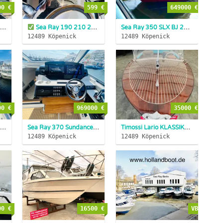
00 €
599 €
649000 €
ea Ray 370 Sundancer MJ2025 VOLLAUSSTAT
Sea Ray 190 210 230 250 270 290 320 370 400 SPX SDX SLX S...
JETZT BESETLLEN ...
Sea Ray 350 SLX BJ 2025
Vollau
12489 Köpenick
12489 Köpenick
00 €
969000 €
35000 €
ea Ray 370 Sundancer MJ2025 SOFORT LIEFERBAR MIT VOLLAUSSTAT...
Sea Ray 370 Sundancer 2025 Innenborder SOFORT LIEFERBAR
Timossi Lario KLASSIKER - AUCH TAUSCH MÖGLICH ALLES ANBIETE...
12489 Köpenick
12489 Köpenick
00 €
16500 €
VB