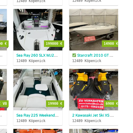
12489 Köpenick
12489 Köpenick
00 €
199000 €
14900 €
Top Zustand Motorboot
INZAHLUNGN...
Sea Ray 260 SLX MJ2025 350 PS Elekt Tower
Starcraft 2010 GT Daycruiser MJ 2000 5,7 Liter V8
SOFORT LIEFERBA
12489 Köpenick
12489 Köpenick
€ VB
19900 €
6900 €
MAG HO Motor Einbaumotor
Sea Ray 225 Weekender Bj: 2001 V8
INZAHLUNGNAHME
2 Kawasaki Jet Ski XS Sport BJ:1999 63kW mit Trailer
12489 Köpenick
12489 Köpenick