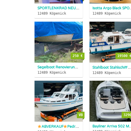
SPORTLENKRAD NEUz. B. für Sea Ray Motorboot Sportboot Powerb...
Isotta Argo Black SPORT LENK
12489 Köpenick
12489 Köpenick
250 €
19500 
Segelboot Renovierungsprojekt SSV SOFORT !!!
Stahlboot Stahlsch
12489 Köpenick
12489 Köpenick
VB
329
Bayliner Arriv
ABVERKAUF
Pedro Skiron 35
Stahlyacht
VOLVO