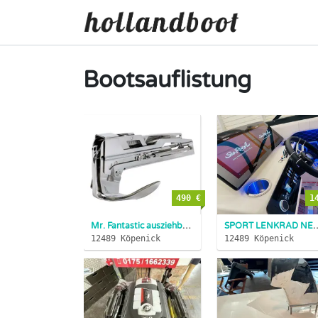
Bootsauflistung
490 €
1
Mr. Fantastic ausziehbare Edelst. Bugrolle für Anker 7,5 - 1...
SPORT LENKRAD NEU SOFORT HOLLANDBOOT 
12489 Köpenick
12489 Köpenick