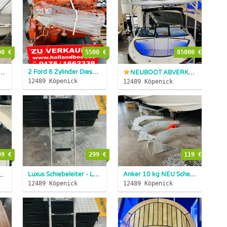
00 €
5500 €
85000 €
2 Ford 6 Zylinder Diesel Model 2723E Motor + Getriebe b. Lehm...
AUF
 Motoryacht 2 x Cummins Diesel
VOLLAUSSTAT...
INZAHLUNGNAHM...
NEUBOOT ABVERKAUF
Sea Ra
12489 Köpenick
12489 Köpenick
99 €
299 €
119 €
Luxus Schiebeleiter - Leiter für Badeplattform XXL 4 stufig ...
Anker 10 kg NEU Schelder Anker feuerverzinkt Pflugschar SOFO...
0 kg Edelstahl jetzt nur 499,-€
...
12489 Köpenick
12489 Köpenick