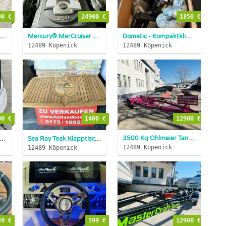
90 €
24900 €
1850 €
 VA-Stahl 10 KG Anker m.Verschlusssystem INKL. BUGROL...
Mercury® MerCruiser Motor 6,2 L 350 PS V8 NEU Inzahln. mögl...
Dometic - Kompaktklimaanlage, 6.000 BTU/h DTU10-1161-41...
12489 Köpenick
12489 Köpenick
00 €
1400 €
12900 €
3500 Kg Ohlmeier Tandemtrailer Bootsanhänger NEU sofort lief...
nello Konsolenboot EDEN 18 BJ 2020
INZAHLUNGNAHME ER...
Sea Ray Teak Klapptisch NEU 190 210 230 250 265 320
ABVER.
12489 Köpenick
12489 Köpenick
49 €
599 €
12900 €