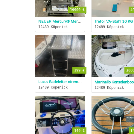
19900 €
4
NEUER Mercury® MerCruise 4,5 Liter DTS Motor 250 PS INZAHLN....
Trefoil
12489 Köpenick
12489 Köpenick
399 €
200
Luxus Badeleiter xtrem breite und stabile Stufen Klappgriffen...
Mari
12489 Köpenick
12489 Köpenick
149 €
1