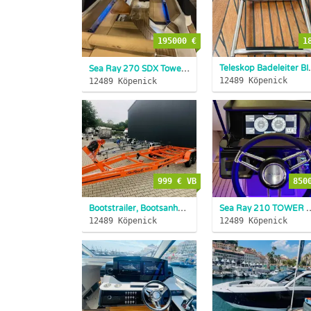
195000 €
1
Teleskop Badeleiter BI
Sea Ray 270 SDX Tower
NEUBOOT ABVERKAUF
M
12489 Köpenick
12489 Köpenick
999 € VB
850
Bootstrailer, Bootsanhänger, Trailer, Hafentrailer NEU &Gebr...
Sea Ray 210 TOWER & TRAILER SPN SPX NEU
12489 Köpenick
12489 Köpenick