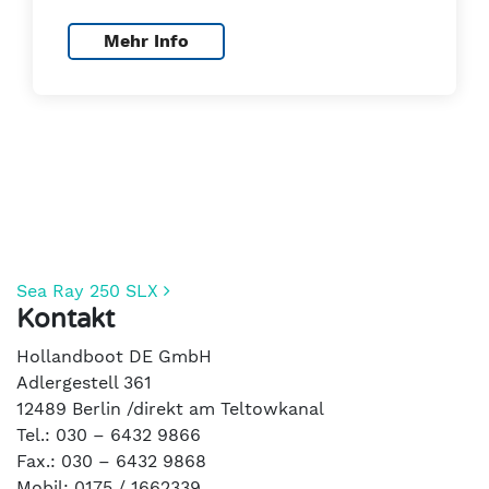
Mehr Info
Beitrags-Navigation
Sea Ray 250 SLX
Kontakt
Hollandboot DE GmbH
Adlergestell 361
12489 Berlin /direkt am Teltowkanal
Tel.: 030 – 6432 9866
Fax.: 030 – 6432 9868
Mobil: 0175 / 1662339