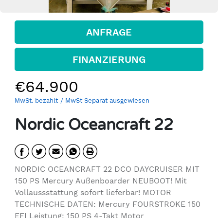
ANFRAGE
FINANZIERUNG
€64.900
MwSt. bezahlt
/ MwSt Separat ausgewiesen
Nordic Oceancraft 22
NORDIC OCEANCRAFT 22 DCO DAYCRUISER MIT
150 PS Mercury Außenboarder NEUBOOT! Mit
Vollaussstattung sofort lieferbar! MOTOR
TECHNISCHE DATEN: Mercury FOURSTROKE 150
EFI Leistung: 150 PS 4-Takt Motor